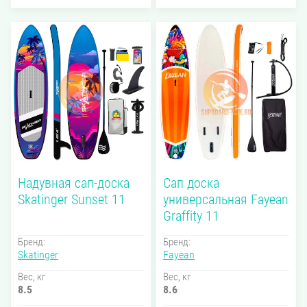
Надувная сап-доска
Сап доска
Skatinger Sunset 11
универсальная Fayean
Graffity 11
Бренд:
Бренд:
Skatinger
Fayean
Вес, кг
Вес, кг
8.5
8.6