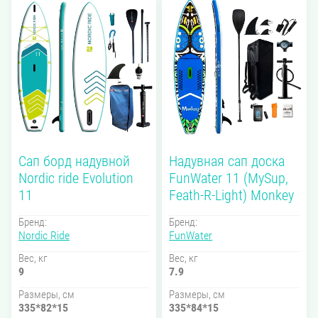
Сап борд надувной
Надувная сап доска
Nordic ride Evolution
FunWater 11 (MySup,
11
Feath-R-Light) Monkey
Бренд:
Бренд:
Nordic Ride
FunWater
Вес, кг
Вес, кг
9
7.9
Размеры, см
Размеры, см
335*82*15
335*84*15