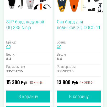
SUP борд надувной
Сап-борд для
GQ 335 Ninja
новичков GQ COCO 11
Бренд:
Бренд:
GQ
GQ
Вес, кг
Вес, кг
8.4
8.4
Размеры, см
Размеры, см
335*81*15
335*81*15
15 300
13 800
Руб
Руб
18 800
18 800
₽
₽
В корзину
В корзину