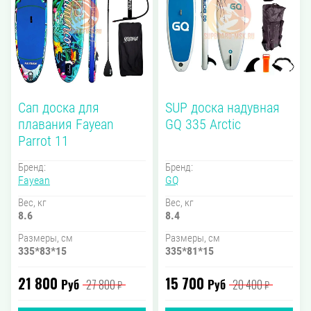
Сап доска для
SUP доска надувная
плавания Fayean
GQ 335 Arctic
Parrot 11
Бренд:
Бренд:
Fayean
GQ
Вес, кг
Вес, кг
8.6
8.4
Размеры, см
Размеры, см
335*83*15
335*81*15
21 800
15 700
Руб
Руб
27 800
20 400
₽
₽