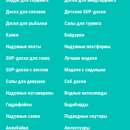
Борды для сёрфинга
Доски для виндсерфинга
Доски для сплавов
Детские SUP-доски
Доски для рыбалки
Сапы для туринга
Каяки
Байдарки
Надувные плоты
Надувные платформы
SUP-доски для гонок
Лучшие модели
SUP-доски с веслом
Модели с сиденьем
Сапы для девушек
Саб доски
Надувные катамараны
Водные велосипеды
Гидрофойлы
Бодиборды
Надувные санки
Подводные скутеры
Аквабайки
Аксессуары