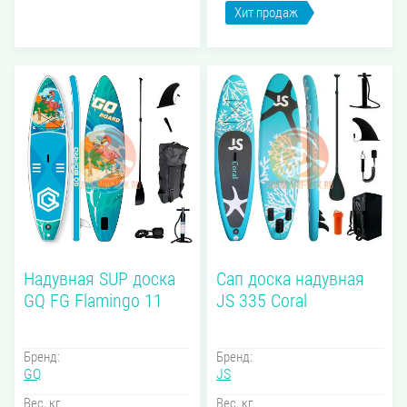
Хит продаж
Надувная SUP доска
Сап доска надувная
GQ FG Flamingo 11
JS 335 Coral
Бренд:
Бренд:
GQ
JS
Вес, кг
Вес, кг