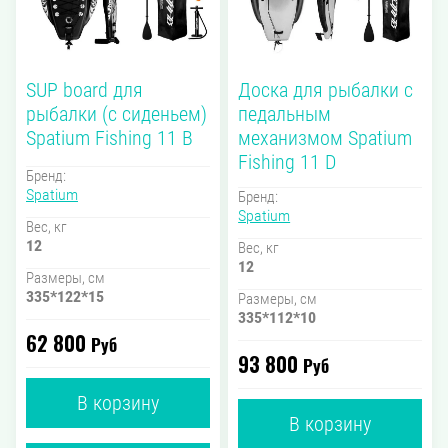
SUP board для
Доска для рыбалки с
рыбалки (с сиденьем)
педальным
Spatium Fishing 11 B
механизмом Spatium
Fishing 11 D
Бренд:
Spatium
Бренд:
Spatium
Вес, кг
12
Вес, кг
12
Размеры, см
335*122*15
Размеры, см
335*112*10
62 800
Руб
93 800
Руб
В корзину
В корзину